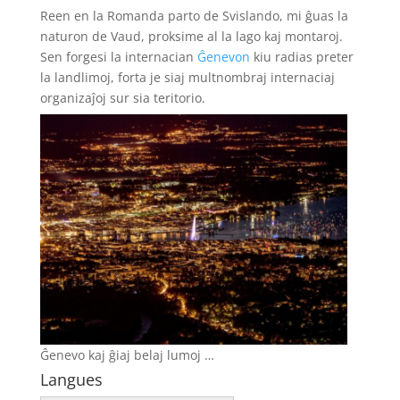
Reen en la Romanda parto de Svislando, mi ĝuas la
naturon de Vaud, proksime al la lago kaj montaroj.
Sen forgesi la internacian
Ĝenevon
kiu radias preter
la landlimoj, forta je siaj multnombraj internaciaj
organizaĵoj sur sia teritorio.
Ĝenevo kaj ĝiaj belaj lumoj …
Langues