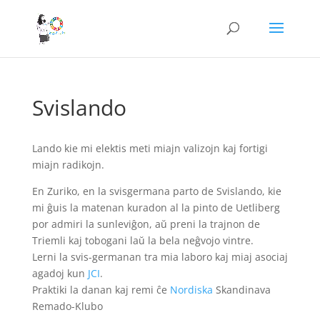
Svislando
Lando kie mi elektis meti miajn valizojn kaj fortigi
miajn radikojn.
En Zuriko, en la svisgermana parto de Svislando, kie
mi ĝuis la matenan kuradon al la pinto de Uetliberg
por admiri la sunleviĝon, aŭ preni la trajnon de
Triemli kaj tobogani laŭ la bela neĝvojo vintre.
Lerni la svis-germanan tra mia laboro kaj miaj asociaj
agadoj kun
JCI
.
Praktiki la danan kaj remi ĉe
Nordiska
Skandinava
Remado-Klubo