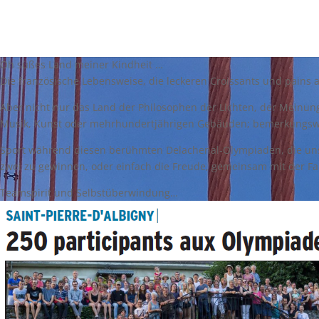
Oh süßes Land meiner Kindheit …
Die französische Lebensweise, die leckeren Croissants und pains a
Aber nicht nur das Land der Philosophen der Lichten, der Meinungs
Musik, Kunst oder mehrhundertjährigen Gebäuden; bemerkungswer
Sport während diesen berühmten Delachenal-Olympiaden, die uns all
zwei zu gewinnen, oder einfach die Freude, gemeinsam mit der Fam
Teamspirit und Selbstüberwindung…