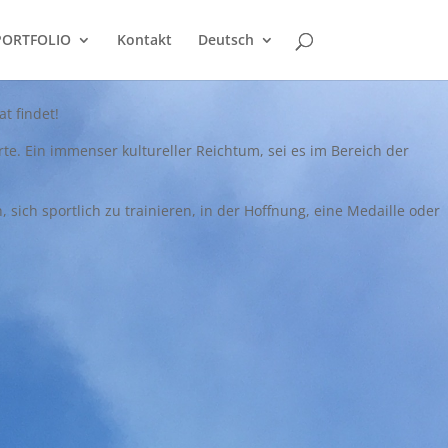
PORTFOLIO
Kontakt
Deutsch
t findet!
rte. Ein immenser kultureller Reichtum, sei es im Bereich der
ich sportlich zu trainieren, in der Hoffnung, eine Medaille oder